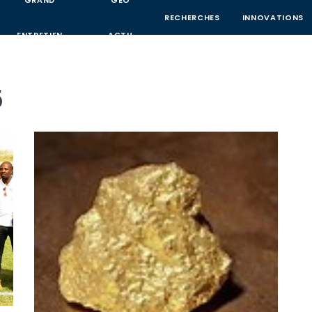
GRAND
GEO
RECHERCHES
INNOVATIONS
ENTRETIEN
ACTU
5