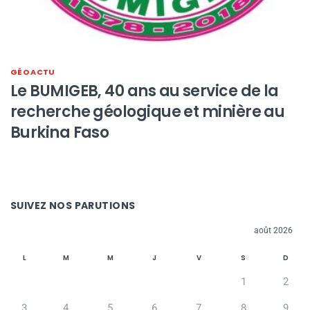
GÉO ACTU
Le BUMIGEB, 40 ans au service de la
recherche géologique et minière au
Burkina Faso
SUIVEZ NOS PARUTIONS
août 2026
L
M
M
J
V
S
D
1
2
3
4
5
6
7
8
9