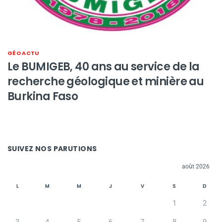
GÉO ACTU
Le BUMIGEB, 40 ans au service de la
recherche géologique et minière au
Burkina Faso
SUIVEZ NOS PARUTIONS
août 2026
L
M
M
J
V
S
D
1
2