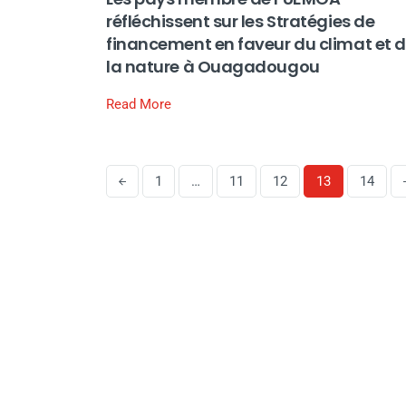
réfléchissent sur les Stratégies de
financement en faveur du climat et 
la nature à Ouagadougou
Read More
1
…
11
12
13
14