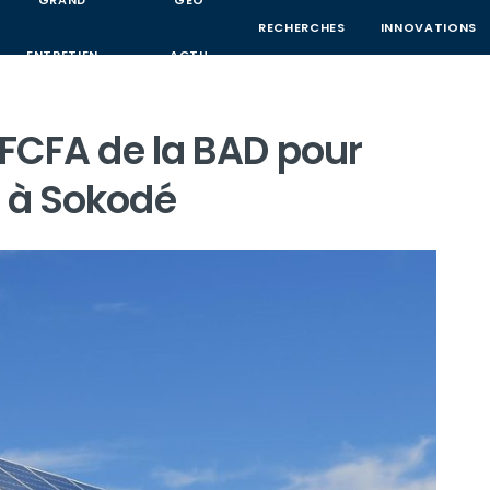
GRAND
GEO
RECHERCHES
INNOVATIONS
ENTRETIEN
ACTU
s FCFA de la BAD pour
e à Sokodé