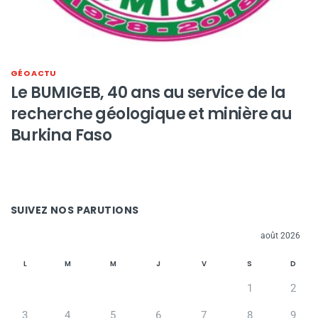
GÉO ACTU
Le BUMIGEB, 40 ans au service de la
recherche géologique et minière au
Burkina Faso
SUIVEZ NOS PARUTIONS
août 2026
L
M
M
J
V
S
D
1
2
3
4
5
6
7
8
9