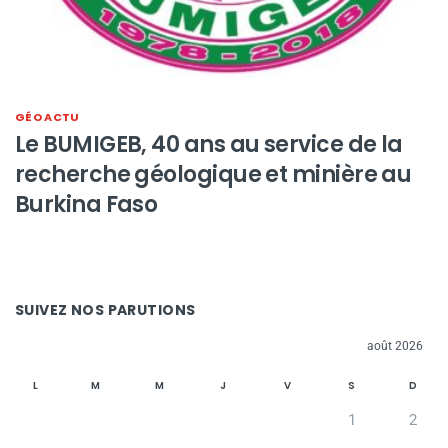
GÉO ACTU
Le BUMIGEB, 40 ans au service de la
recherche géologique et minière au
Burkina Faso
SUIVEZ NOS PARUTIONS
août 2026
L
M
M
J
V
S
D
1
2