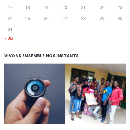
17
18
19
20
21
22
23
24
25
26
27
28
29
30
31
« Juil
VIVONS ENSEMBLE NOS INSTANTS