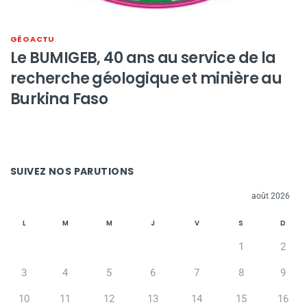
GÉO ACTU
Le BUMIGEB, 40 ans au service de la
recherche géologique et minière au
Burkina Faso
SUIVEZ NOS PARUTIONS
août 2026
L
M
M
J
V
S
D
1
2
3
4
5
6
7
8
9
10
11
12
13
14
15
16