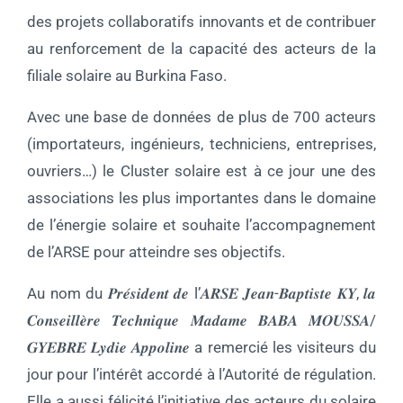
des projets collaboratifs innovants et de contribuer
au renforcement de la capacité des acteurs de la
filiale solaire au Burkina Faso.
Avec une base de données de plus de 700 acteurs
(importateurs, ingénieurs, techniciens, entreprises,
ouvriers…) le Cluster solaire est à ce jour une des
associations les plus importantes dans le domaine
de l’énergie solaire et souhaite l’accompagnement
de l’ARSE pour atteindre ses objectifs.
Au nom du 𝑷𝒓𝒆́𝒔𝒊𝒅𝒆𝒏𝒕 𝒅𝒆 l’𝑨𝑹𝑺𝑬 𝑱𝒆𝒂𝒏-𝑩𝒂𝒑𝒕𝒊𝒔𝒕𝒆 𝑲𝒀, 𝒍𝒂
𝑪𝒐𝒏𝒔𝒆𝒊𝒍𝒍𝒆̀𝒓𝒆 𝑻𝒆𝒄𝒉𝒏𝒊𝒒𝒖𝒆 𝑴𝒂𝒅𝒂𝒎𝒆 𝑩𝑨𝑩𝑨 𝑴𝑶𝑼𝑺𝑺𝑨/
𝑮𝒀𝑬𝑩𝑹𝑬 𝑳𝒚𝒅𝒊𝒆 𝑨𝒑𝒑𝒐𝒍𝒊𝒏𝒆 a remercié les visiteurs du
jour pour l’intérêt accordé à l’Autorité de régulation.
Elle a aussi félicité l’initiative des acteurs du solaire