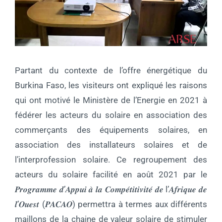
Partant du contexte de l’offre énergétique du
Burkina Faso, les visiteurs ont expliqué les raisons
qui ont motivé le Ministère de l’Energie en 2021 à
fédérer les acteurs du solaire en association des
commerçants des équipements solaires, en
association des installateurs solaires et de
l’interprofession solaire. Ce regroupement des
acteurs du solaire facilité en août 2021 par le
𝑷𝒓𝒐𝒈𝒓𝒂𝒎𝒎𝒆 𝒅’𝑨𝒑𝒑𝒖𝒊 𝒂̀ 𝒍𝒂 𝑪𝒐𝒎𝒑𝒆́𝒕𝒊𝒕𝒊𝒗𝒊𝒕𝒆́ 𝒅𝒆 l’𝑨𝒇𝒓𝒊𝒒𝒖𝒆 𝒅𝒆
𝒍’𝑶𝒖𝒆𝒔𝒕 (𝑷𝑨𝑪𝑨𝑶) permettra à termes aux différents
maillons de la chaine de valeur solaire de stimuler