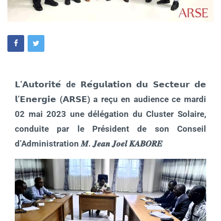
𝗟’𝗔𝘂𝘁𝗼𝗿𝗶𝘁𝗲́ de 𝗥𝗲́𝗴𝘂𝗹𝗮𝘁𝗶𝗼𝗻 𝗱𝘂 𝗦𝗲𝗰𝘁𝗲𝘂𝗿 𝗱𝗲
𝗹’𝗘𝗻𝗲𝗿𝗴𝗶𝗲 (𝗔𝗥𝗦𝗘) a reçu en audience ce mardi
02 mai 2023 une délégation du Cluster Solaire,
conduite par le Président de son Conseil
d’Administration 𝑴. 𝑱𝒆𝒂𝒏 𝑱𝒐𝒆𝒍 𝑲𝑨𝑩𝑶𝑹𝑬