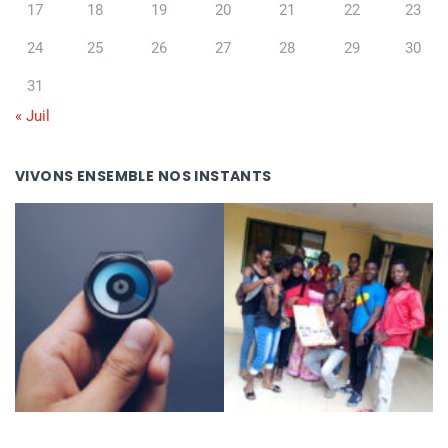
17
18
19
20
21
22
23
24
25
26
27
28
29
30
31
« Juil
VIVONS ENSEMBLE NOS INSTANTS