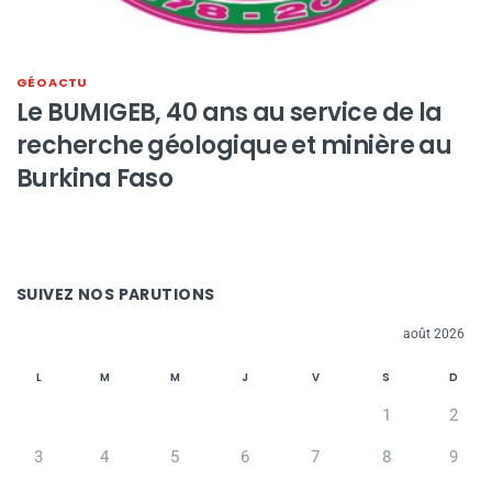
GÉO ACTU
Le BUMIGEB, 40 ans au service de la
recherche géologique et minière au
Burkina Faso
SUIVEZ NOS PARUTIONS
août 2026
L
M
M
J
V
S
D
1
2
3
4
5
6
7
8
9