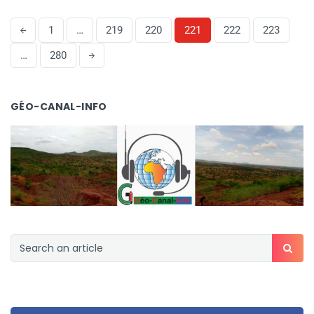
1
…
219
220
221
222
223
…
280
GÉO-CANAL-INFO