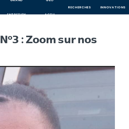
GRAND
GEO
RECHERCHES
INNOVATIONS
ENTRETIEN
ACTU
𝗡°𝟯 : 𝗭𝗼𝗼𝗺 𝘀𝘂𝗿 𝗻𝗼𝘀