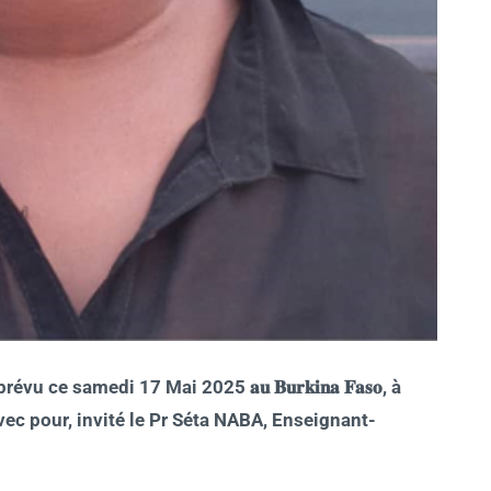
 samedi 17 Mai 2025 𝐚𝐮 𝐁𝐮𝐫𝐤𝐢𝐧𝐚 𝐅𝐚𝐬𝐨, à
𝟗𝐡 𝐆𝐌𝐓 avec pour, invité le Pr Séta NABA, Enseignant-