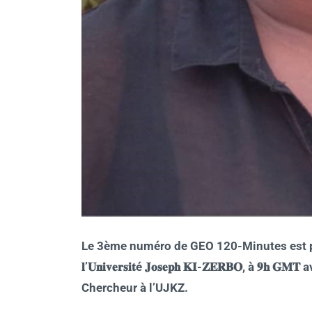
Le 3ème numéro de GEO 120-Minutes est prévu ce
𝐥’𝐔𝐧𝐢𝐯𝐞𝐫𝐬𝐢𝐭é 𝐉𝐨𝐬𝐞𝐩𝐡 𝐊𝐈-𝐙𝐄𝐑𝐁𝐎, à 
Chercheur à l’UJKZ.