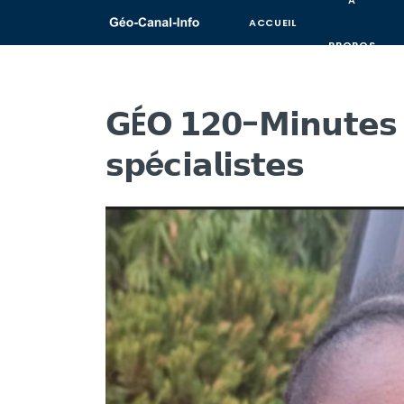
A
ACCUEIL
PROPOS
𝗚É𝗢 𝟭𝟮𝟬-𝗠𝗶𝗻𝘂𝘁𝗲𝘀 
𝘀𝗽é𝗰𝗶𝗮𝗹𝗶𝘀𝘁𝗲𝘀