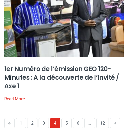
1er Numéro de l’émission GEO 120-
Minutes : A la découverte de l’Invité /
Axe 1
Read More
1
2
3
4
5
6
…
12