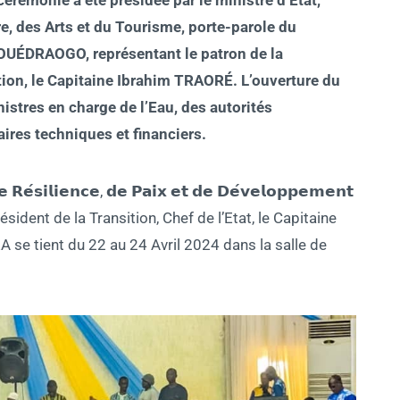
e, des Arts et du Tourisme, porte-parole du
UÉDRAOGO, représentant le patron de la
tion, le Capitaine Ibrahim TRAORÉ. L’ouverture du
stres en charge de l’Eau, des autorités
aires techniques et financiers.
́𝘀𝗶𝗹𝗶𝗲𝗻𝗰𝗲, 𝗱𝗲 𝗣𝗮𝗶𝘅 𝗲𝘁 𝗱𝗲 𝗗𝗲́𝘃𝗲𝗹𝗼𝗽𝗽𝗲𝗺𝗲𝗻𝘁
sident de la Transition, Chef de l’Etat, le Capitaine
se tient du 22 au 24 Avril 2024 dans la salle de