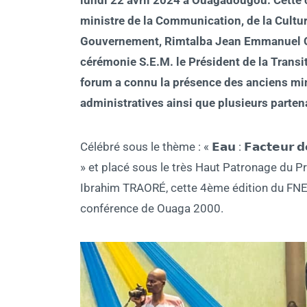
ministre de la Communication, de la Cultur
Gouvernement, Rimtalba Jean Emmanuel O
cérémonie S.E.M. le Président de la Transi
forum a connu la présence des anciens mini
administratives ainsi que plusieurs parten
Célébré sous le thème : « 𝗘𝗮𝘂 : 𝗙𝗮𝗰𝘁𝗲𝘂𝗿 𝗱𝗲 𝗥
» et placé sous le très Haut Patronage du Pré
Ibrahim TRAORÉ, cette 4ème édition du FNEA 
conférence de Ouaga 2000.