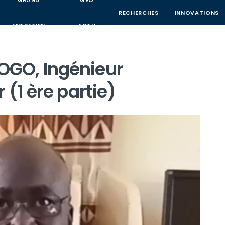
GRAND
GEO
RECHERCHES
INNOVATIONS
ENTRETIEN
ACTU
GO, Ingénieur
(1 ère partie)