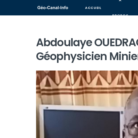
A
ACCUEIL
PROPOS
Abdoulaye OUEDRAO
Géophysicien Minier 