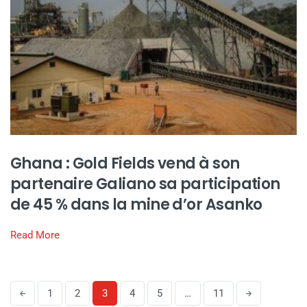
Ghana : Gold Fields vend à son
partenaire Galiano sa participation
de 45 % dans la mine d’or Asanko
Read More
1
2
3
4
5
…
11